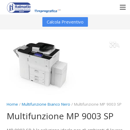
Home
Calcola Preventivo
Prodotti Per Uffico
🔍
Servizi & Soluzioni
Servizi IT
Noleggio Multifunzione
Digital SmartWork
Home
/
Multifunzione Bianco Nero
/ Multifunzione MP 9003 SP
Multifunzione MP 9003 SP
MP 9003 SP è la soluzione ideale per gli ambienti di lavoro