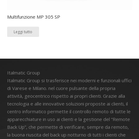
Multifunzione MP 305 SP
Leggi tutto
Italmatic Group
Italmatic Group si trasferisce nei moderni e funzionali uffici
di Varese e Milano. nel cuore pulsante della propria
attività, geocentrico rispetto ai propri clienti. Grazie alla
tecnologia e alle innovative soluzioni proposte ai clienti, il
centro informatico permette il controllo remoto di tutte le
apparecchiature in uso ai clienti e la gestione del “Remote
Back Up”, che permette di verificare, sempre da remoto,
la buona riuscita del back up notturno di tutti i clienti che